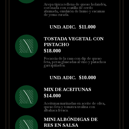
Arepa típica rellena de queso holandés,
coronada con costilla de cerdo
ahumada, emulsión de humo y escamas
de yema curada.
UND. ADIC.
$11.000
TOSTADA VEGETAL CON
PISTACHO
$18.000
Focaccia de la casa con dip de queso
feta, peras glaseadas al vino y pistachos
garrapiñados.
UND. ADIC.
$10.000
MIX DE ACEITUNAS
$14.000
Aceitunas marinadas en aceite de oliva,
queso feta y tomates uvalina con
albahaca fresca.
MINI ALBÓNDIGAS DE
RES EN SALSA