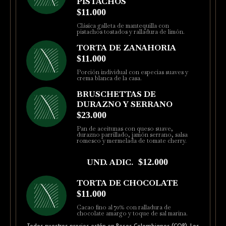
PISTACHOS
$11.000
Clásica galleta de mantequilla con
pistachos tostados y ralladura de limón.
TORTA DE ZANAHORIA
$11.000
Porción individual con especias suaves y
crema blanca de la casa.
BRUSCHETTAS DE
DURAZNO Y SERRANO
$23.000
Pan de aceitunas con queso suave,
durazno parrillado, jamón serrano, salsa
romesco y mermelada de tomate cherry.
UND. ADIC.
$12.000
TORTA DE CHOCOLATE
$11.000
Cacao fino al 70% con ralladura de
chocolate amargo y toque de sal marina.
Todos nuestros precios están en Pesos Colombianos (COP). Los