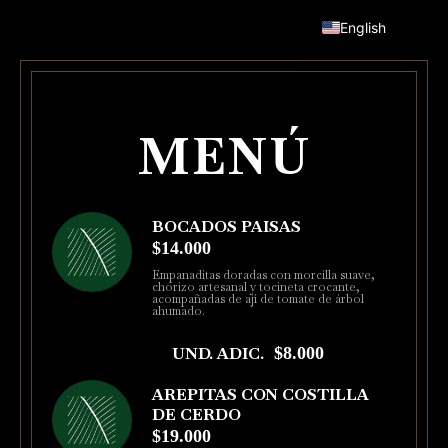
English
MENÚ
BOCADOS PAISAS
$14.000
Empanaditas doradas con morcilla suave,
chorizo artesanal y tocineta crocante,
acompañadas de ají de tomate de árbol
ahumado.
UND. ADIC.
$8.000
AREPITAS CON COSTILLA
DE CERDO
$19.000