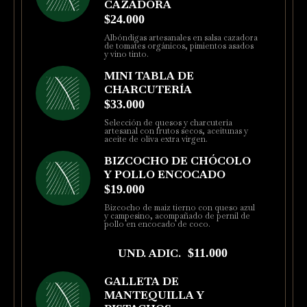
CAZADORA
$24.000
Albóndigas artesanales en salsa cazadora
de tomates orgánicos, pimientos asados
y vino tinto.
MINI TABLA DE
CHARCUTERÍA
$33.000
Selección de quesos y charcutería
artesanal con frutos secos, aceitunas y
aceite de oliva extra virgen.
BIZCOCHO DE CHÓCOLO
Y POLLO ENCOCADO
$19.000
Bizcocho de maíz tierno con queso azul
y campesino, acompañado de pernil de
pollo en encocado de coco.
UND. ADIC.
$11.000
GALLETA DE
MANTEQUILLA Y